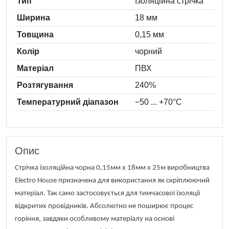
Тип
Ізоляційна стрічка
Ширина
18 мм
Товщина
0,15 мм
Колiр
чорний
Матеріал
ПВХ
Розтягування
240%
Температурний діапазон
−50 ... +70°C
Опис
Стрічка ізоляційна чорна 0,15мм х 18мм х 25м виробництва
Electro House призначена для використання як скріплюючий
матеріал. Так само застосовується для тимчасової ізоляції
відкритих провідників. Абсолютно не поширює процес
горіння, завдяки особливому матеріалу на основі