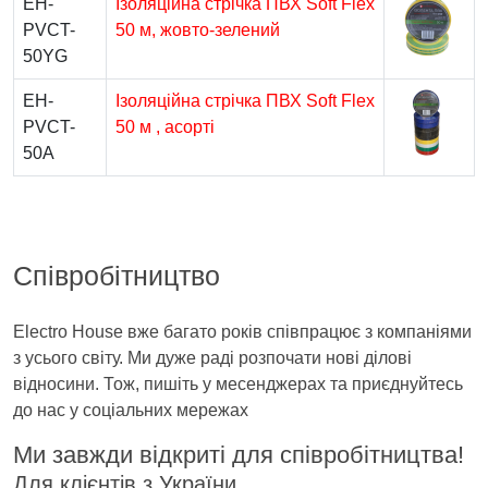
EH-
Ізоляційна стрічка ПВХ Soft Flex
PVCT-
50 м, жовто-зелений
50YG
EH-
Ізоляційна стрічка ПВХ Soft Flex
PVCT-
50 м , асорті
50A
Співробітництво
Electro House вже багато років співпрацює з компаніями
з усього світу. Ми дуже раді розпочати нові ділові
відносини. Тож, пишіть у месенджерах та приєднуйтесь
до нас у соціальних мережах
Ми завжди відкриті для співробітництва!
Для клієнтів з України