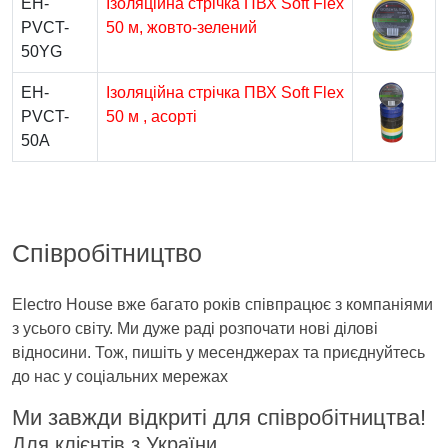
EH-
Ізоляційна стрічка ПВХ Soft Flex
PVCT-
50 м, жовто-зелений
50YG
EH-
Ізоляційна стрічка ПВХ Soft Flex
PVCT-
50 м , асорті
50A
Співробітництво
Electro House вже багато років співпрацює з компаніями
з усього світу. Ми дуже раді розпочати нові ділові
відносини. Тож, пишіть у месенджерах та приєднуйтесь
до нас у соціальних мережах
Ми завжди відкриті для співробітництва!
Для клієнтів з України