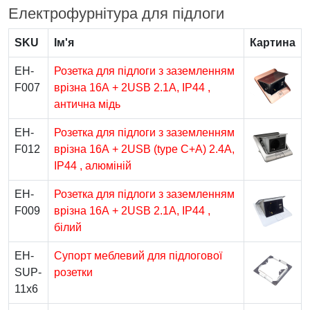
Електрофурнітура для підлоги
SKU
Ім'я
Картина
EH-
Розетка для підлоги з заземленням
F007
врізна 16А + 2USB 2.1А, IP44 ,
антична мідь
EH-
Розетка для підлоги з заземленням
F012
врізна 16А + 2USB (type C+A) 2.4А,
IP44 , алюміній
EH-
Розетка для підлоги з заземленням
F009
врізна 16А + 2USB 2.1А, IP44 ,
білий
EH-
Супорт меблевий для підлогової
SUP-
розетки
11x6