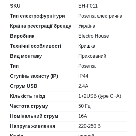
SKU
EH-F011
Тип електрофурнітури
Розетка електрична
Країна реєстрації бренду
Україна
Виробник
Electro House
Технічні особливості
Кришка
Вид монтажу
Прихований
Тип
Розетка
Ступінь захисту (IP)
IP44
Струм USB
2.4А
Кількість гнізд
1+2USB (type C+A)
Частота струму
50 Гц
Номінальний струм
16А
Напруга живлення
220-250 В