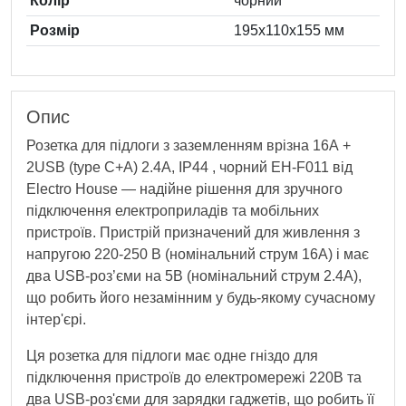
Колiр
чорний
Розмір
195х110х155 мм
Опис
Розетка для підлоги з заземленням врізна 16А +
2USB (type C+A) 2.4А, IP44 , чорний EH-F011 від
Electro House — надійне рішення для зручного
підключення електроприладів та мобільних
пристроїв. Пристрій призначений для живлення з
напругою 220-250 В (номінальний струм 16А) і має
два USB-роз’єми на 5В (номінальний струм 2.4А),
що робить його незамінним у будь-якому сучасному
інтер'єрі.
Ця розетка для підлоги має одне гніздо для
підключення пристроїв до електромережі 220В та
два USB-роз'єми для зарядки гаджетів, що робить її