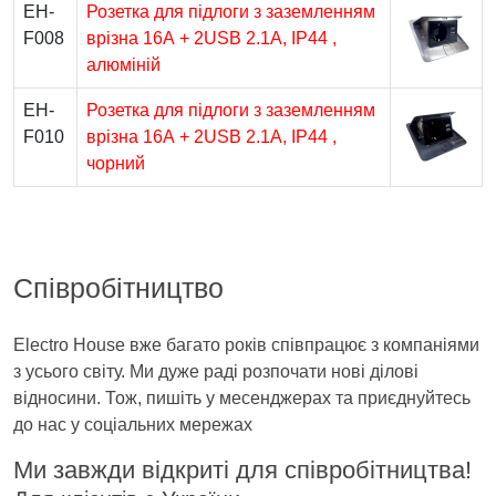
EH-
Розетка для підлоги з заземленням
F008
врізна 16А + 2USB 2.1А, IP44 ,
алюміній
EH-
Розетка для підлоги з заземленням
F010
врізна 16А + 2USB 2.1А, IP44 ,
чорний
Співробітництво
Electro House вже багато років співпрацює з компаніями
з усього світу. Ми дуже раді розпочати нові ділові
відносини. Тож, пишіть у месенджерах та приєднуйтесь
до нас у соціальних мережах
Ми завжди відкриті для співробітництва!