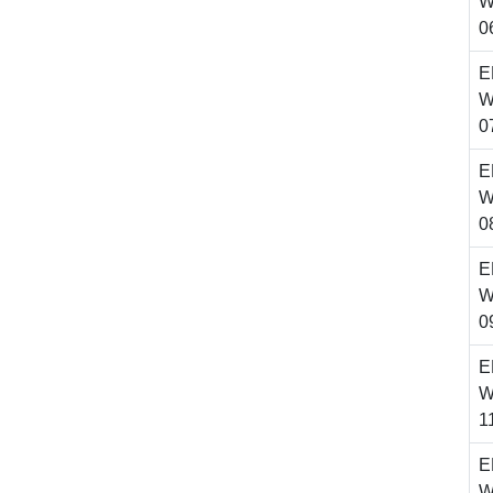
W
0
E
W
0
E
W
0
E
W
0
E
W
1
E
W