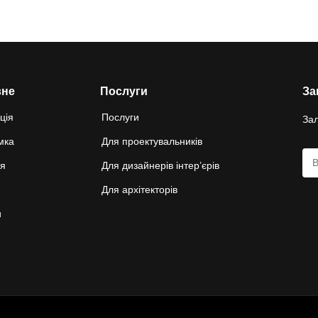
вне
Послуги
За
ція
Послуги
Зал
мка
Для проектувальників
ня
Для дизайнерів інтер’єрів
Для архітекторів
и