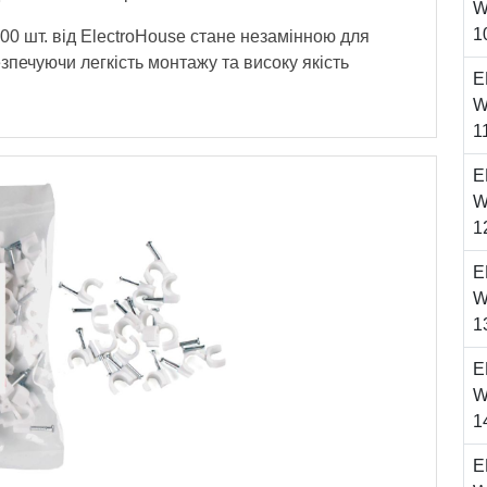
W
1
00 шт. від ElectroHouse стане незамінною для
зпечуючи легкість монтажу та високу якість
E
W
1
E
W
1
E
W
1
E
W
1
E