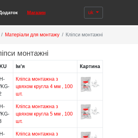
Додаток
Магазин
uk
Матеріали для монтажу
Кліпси монтажні
ліпси монтажні
KU
Ім'я
Картина
H-
Кліпса монтажна з
KG-
цвяхом кругла 4 мм , 100
2
шт.
H-
Кліпса монтажна з
KG-
цвяхом кругла 5 мм , 100
3
шт.
H-
Кліпса монтажна з