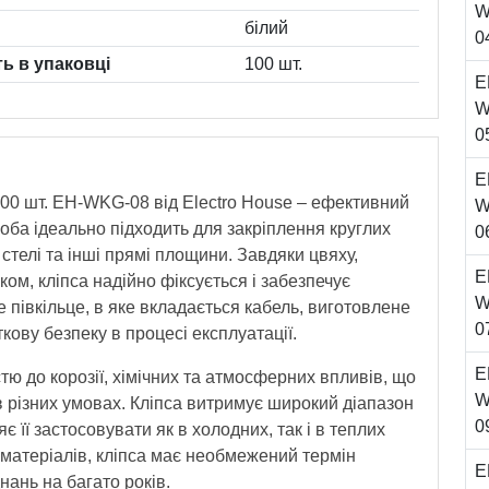
W
білий
0
ть в упаковці
100 шт.
E
W
0
E
100 шт. EH-WKG-08 від Electro House – ефективний
W
оба ідеально підходить для закріплення круглих
0
, стелі та інші прямі площини. Завдяки цвяху,
E
ком, кліпса надійно фіксується і забезпечує
W
 півкільце, в яке вкладається кабель, виготовлене
0
кову безпеку в процесі експлуатації.
E
тю до корозії, хімічних та атмосферних впливів, що
W
 різних умовах. Кліпса витримує широкий діапазон
0
 її застосовувати як в холодних, так і в теплих
і матеріалів, кліпса має необмежений термін
E
нань на багато років.