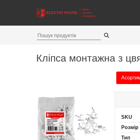
Кліпса монтажна з цвя
Асорти
SKU
Розмір
Тип