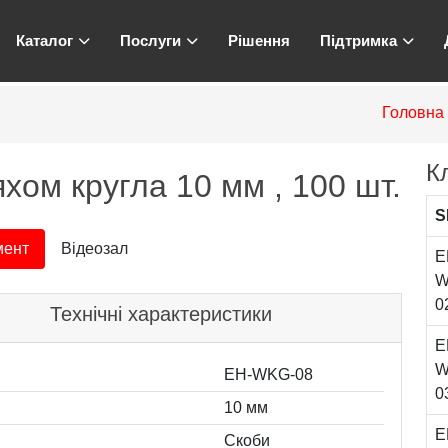
Каталог
Послуги
Рішення
Підтримка
Головна
К
хом кругла 10 мм , 100 шт.
S
мент
Відеозал
E
W
0
Технічні характеристики
E
W
EH-WKG-08
0
10 мм
E
Скоби